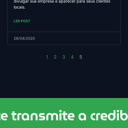
divulgar sua empresa e aparecer para seus clientes
locais.
LER POST
28/04/2020
1
2
3
4
5
te transmite a credib