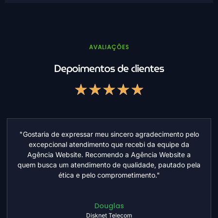
AVALIAÇÕES
Depoimentos de clientes
★
★
★
★
★
"Fiquei extremamente satisfeita com o trabalho realizado
na criação do meu site. A qualidade da entrega superou
minhas expectativas e confesso que fui positivamente
surpreendida com o resultado final. O projeto foi
conduzido com muita organização e profissionalismo.
Todos os prazos foram cumpridos rigorosamente, e cada
ajuste que solicitei foi feito de forma rápida e pontual,
Ler mais
sempre com muita atenção aos detalhes. É raro
encontrar profissionais que unam qualidade técnica,