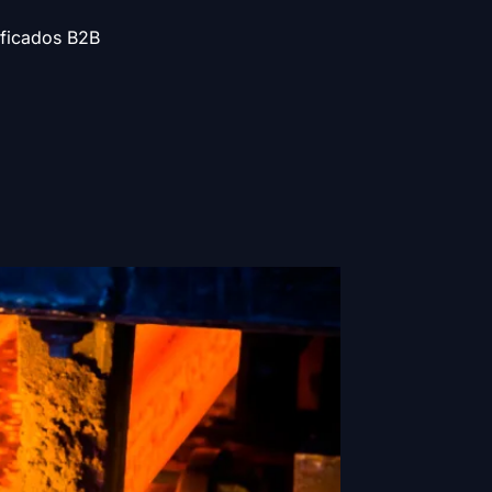
l
ificados B2B