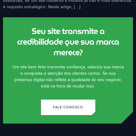
industriais, ter um site moderno e intuitivo já não é mais diferencial:
é requisito estratégico. Neste artigo, […]
Seu site transmite a
Lumo IA
credibilidade que sua marca
Online agora
merece?
Um site bem feito transmite confiança, valoriza sua marca
e conquista a atenção dos clientes certos. Se sua
presença digital não reflete a qualidade do seu negócio,
está na hora de mudar isso.
FALE CONOSCO